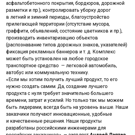
асфальтобетонного покрытия, бордюров, дорожной
разметки и пр.), контролировать уборку дорог
в летний и зимний периоды, благоустройство
119435, Москва, ул. Большая Пироговская, 23
прилегающей территории (отсутствие мусора,
+7 (495) 419-94-00
граффити, объявлений, состояние цветников и пр.),
post@pdminstroy.ru
производить инвентаризацию объектов
Для прессы:
pr@pdminstroy.ru
(распознавание типов дорожных знаков, указателей)
фиксация рекламных баннеров и т. д. Комплекс
О дирекции
может быть установлен на любое городское
транспортное средство — легковой автомобиль,
О Дирекции
Руководство Дирекции
автобус или коммунальную технику.
Наблюдательный Совет
«Если мы хотим получить лучший продукт, то его
Структура Дирекции
нужно создать самим. Да, создание лучшего
Контакты и реквизиты Дирекции
продукта с нуля требует значительно большего
Контакты для регионов
времени, затрат и усилий. Но только так мы можем
быть лидерами, всегда быть на уровень выше. Наши
Деятельность
заказчики получают инновационные, удобные
и качественные решения. Наши продукты
ФП «Жилье»
разработаны российскими инженерами для
ФП «ФКГС»
российских заказчиков», — заявляет
Андрей Лаптев
,