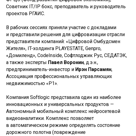
Советник IT/IP бокс, преподаватель и руководитель
проектов РГАИС.
Новости и события
В рабочих сессиях приняли участие с докладами
и представили решения для цифровизации отрасли
представители компаний: «Цифровой Омбудсмен
Жителя», IT-холдинга PLAYESTATE, Genpro,
«Домиленд», CodeInside, Софтлоджик Рус, СЕДАТЭК,
а также эксперты
Павел Воронин
, д.э.н.,
предприниматель-инвестор и
Ирэн Парсамян
,
Ассоциация профессиональных управляющих
недвижимостью «Р1».
Компания Softlogic представила один из наиболее
инновационных и универсальных продуктов —
Автономный мобильный комплекс нейросетевой
видеоаналитики. Комплекс позволяет
© ФАУ «ПРОЕКТНАЯ ДИРЕКЦИЯ
МИНСТРОЯ РОССИИ», 2022–2025
в автоматическом режиме определять состояние
дорожного полотна (повреждение