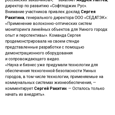
ФП «МКИ»
директор по развитию «Софтлоджик Рус».
Штабы
Архив проектов
Внимание участников привлек доклад
Сергея
Ракитина
, генерального директора ООО «СЕДАТЭК»:
«Применение волоконно-оптических систем
Аналитика
мониторинга линейных объектов для Умного города:
опыт и перспективы». Команда Сергея
продемонстрировала на своем стенде
представленные разработки с помощью
Аналитические отчеты
демонстрационного оборудования
и сопровождающего видео.
Документы
«Наука и бизнес уже придумали технологии для
Устав
обеспечения техногенной безопасности Умных
Финансово-хозяйственная деятельность
городов, в том числе технологии, применяемые на
Противодействие коррупции
коммунальных системах жизнеобеспечения, —
Антимонопольное законодательство
комментирует
Сергей Ракитин
. — Осталось только
Новости
начать их внедрять».
Новости Дирекции
Контакты для СМИ