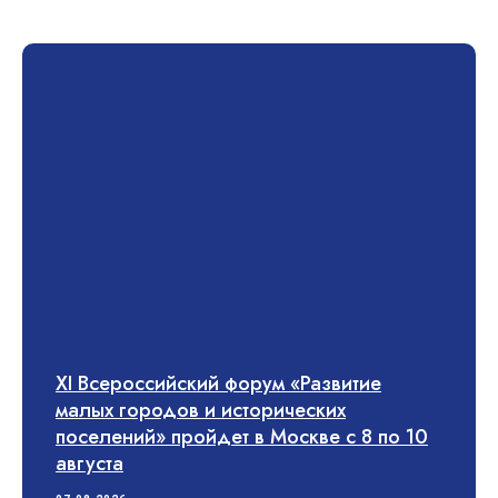
О Дирекции
Руководство Дирекции
Наблюдательный Совет
Структура Дирекции
Контакты и реквизиты Дирекции
Контакты для регионов
Деятельность
ФП «Жилье»
ФП «ФКГС»
ФП «МКИ»
Штабы
Архив проектов
XI Всероссийский форум «Развитие
малых городов и исторических
Аналитика
поселений» пройдет в Москве с 8 по 10
августа
Аналитические отчеты