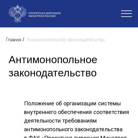
Главная
Антимонопольное законодательство
/
Антимонопольное
законодательство
Положение об организации системы
внутреннего обеспечения соответствия
деятельности требованиям
антимонопольного законодательства
в ФАУ «Проектная дирекция Минстроя
России»
Посмотреть
Доклад об организации системы