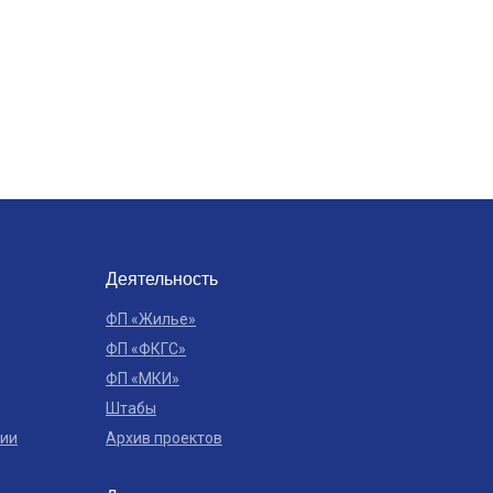
Деятельность
ФП «Жилье»
ФП «ФКГС»
ФП «МКИ»
Штабы
ции
Архив проектов