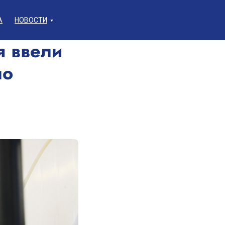
А
НОВОСТИ
я ввели
по