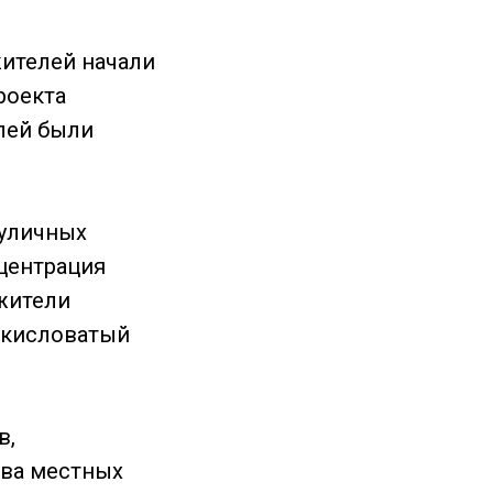
жителей начали
роекта
блей были
 уличных
нцентрация
 жители
и кисловатый
в,
ива местных