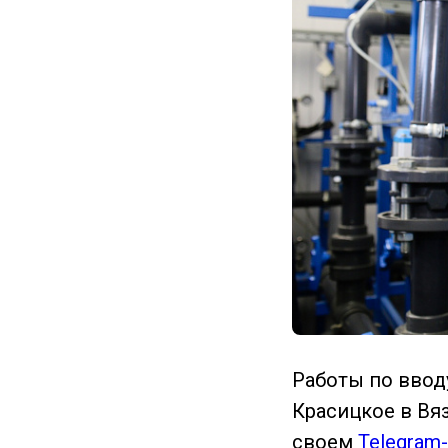
Работы по ввод
Красицкое в Вя
своем
Telegram