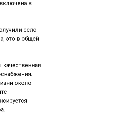
 включена в
получили село
, это в общей
ы качественная
оснабжения.
жизни около
йте
ансируется
ра.