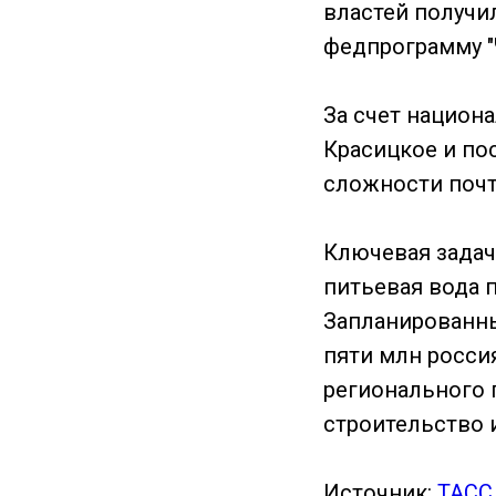
властей получи
федпрограмму "Ч
За счет национа
Красицкое и по
сложности почти
Ключевая задача
питьевая вода 
Запланированны
пяти млн росси
регионального 
строительство 
Источник:
ТАС