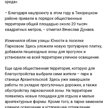
среда».
Новости и события
– Благодаря нацпроекту в этом году в Тихорецком
районе привели в порядок общественные
территории общей площадью около 20 тысяч
квадратных метров, – отметил Вячеслав Дунаев.
Изменился облик улицы Юности в поселке
Парковом. Здесь уложили новую тротуарную плитку,
добавили пешеходные зоны для прогулок и
установили на всей территории уличное освещение.
Еще одна общественная территория, которую для
благоустройства выбрали сами жители – парк в
станице Архангельской. Здесь уже завершили
© ФАУ «ПРОЕКТНАЯ ДИРЕКЦИЯ
работы по укладке прогулочных дорожек, а также
МИНСТРОЯ РОССИИ», 2022–2025
обустройству парковочной зоны. На территории
появились новые площадки для отдыха и малые
архитектурные формы. Кроме того, в парке заменили
уличное освещение и устаревшее ограждение