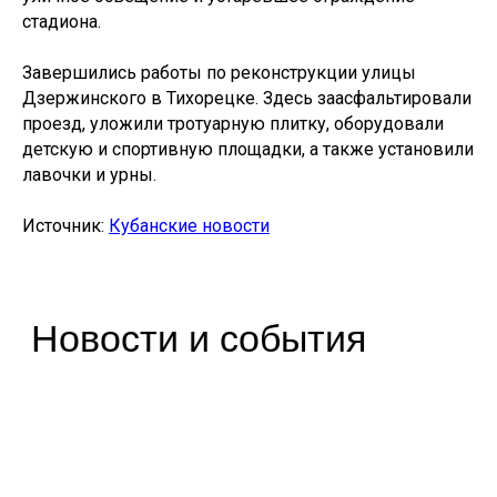
119435, Москва, ул. Большая Пироговская, 23
стадиона.
+7 (495) 419-94-00
post@pdminstroy.ru
Завершились работы по реконструкции улицы
Для прессы:
pr@pdminstroy.ru
Дзержинского в Тихорецке. Здесь заасфальтировали
проезд, уложили тротуарную плитку, оборудовали
О дирекции
детскую и спортивную площадки, а также установили
лавочки и урны.
О Дирекции
Руководство Дирекции
Источник:
Кубанские новости
Наблюдательный Совет
Структура Дирекции
Контакты и реквизиты Дирекции
Контакты для регионов
Деятельность
ФП «Жилье»
ФП «ФКГС»
ФП «МКИ»
Штабы
Архив проектов