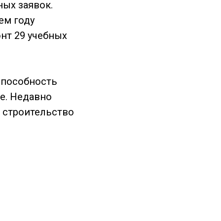
ных заявок.
ем году
нт 29 учебных
способность
е. Недавно
я строительство