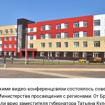
ежиме видео-конференцсвязи состоялось сов
инистерства просвещения с регионами. От Б
али врио заместителя губернатора Татьяна Ку