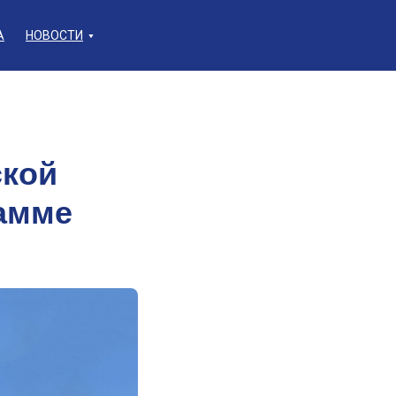
А
НОВОСТИ
ской
рамме