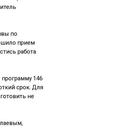
дитель
ивы по
ершило прием
стись работа
 программу 146
откий срок. Для
дготовить не
олаевым,