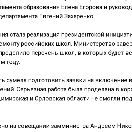
тамента образования Елена Егорова и руково
департамента Евгений Захаренко.
ия стала реализация президентской инициат
емонту российских школ. Министерство зав
пределило перечень школ, в которых будет ве
м году.
ть сумела подготовить заявки на включение в
ений. Серьезная работа была проделана в кор
димирская и Орловская области не смогли по
ено на совещании замминистра Андреем Ник