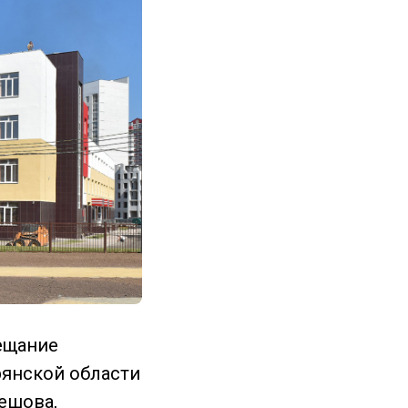
ещание
рянской области
лешова,