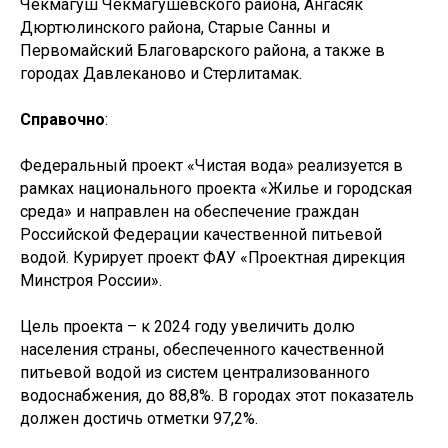
Чекмагуш Чекмагушевского района, Ангасяк
Дюртюлинского района, Старые Санны и
© ФАУ «ПРОЕКТНАЯ ДИРЕКЦИЯ
Первомайский Благоварского района, а также в
МИНСТРОЯ РОССИИ», 2022–2025
городах Давлеканово и Стерлитамак.
Справочно
:
119435, Москва, ул. Большая Пироговская, 23
Федеральный проект «Чистая вода» реализуется в
+7 (495) 419-94-00
рамках национального проекта «Жилье и городская
post@pdminstroy.ru
среда» и направлен на обеспечение граждан
Для прессы:
pr@pdminstroy.ru
Российской Федерации качественной питьевой
водой. Курирует проект ФАУ «Проектная дирекция
Минстроя России».
О дирекции
О Дирекции
Цель проекта – к 2024 году увеличить долю
Руководство Дирекции
населения страны, обеспеченного качественной
Наблюдательный Совет
питьевой водой из систем централизованного
Структура Дирекции
водоснабжения, до 88,8%. В городах этот показатель
Контакты и реквизиты Дирекции
должен достичь отметки 97,2%.
Контакты для регионов