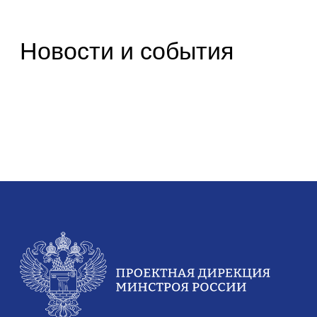
Деятельность
ФП «Жилье»
ФП «ФКГС»
ФП «МКИ»
Штабы
Архив проектов
Аналитика
Аналитические отчеты
Документы
Устав
Финансово-хозяйственная деятельность
Противодействие коррупции
Антимонопольное законодательство