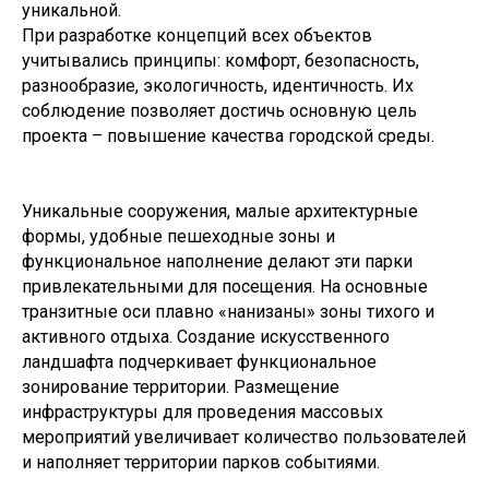
уникальной.
При разработке концепций всех объектов
Новости и события
учитывались принципы: комфорт, безопасность,
разнообразие, экологичность, идентичность. Их
соблюдение позволяет достичь основную цель
проекта – повышение качества городской среды.
Уникальные сооружения, малые архитектурные
формы, удобные пешеходные зоны и
функциональное наполнение делают эти парки
привлекательными для посещения. На основные
транзитные оси плавно «нанизаны» зоны тихого и
активного отдыха. Создание искусственного
ландшафта подчеркивает функциональное
зонирование территории. Размещение
© ФАУ «ПРОЕКТНАЯ ДИРЕКЦИЯ
инфраструктуры для проведения массовых
МИНСТРОЯ РОССИИ», 2022–2025
мероприятий увеличивает количество пользователей
и наполняет территории парков событиями.