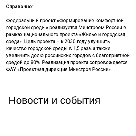
Справочно
:
119435, Москва, ул. Большая Пироговская, 23
+7 (495) 419-94-00
Федеральный проект «Формирование комфортной
post@pdminstroy.ru
городской среды» реализуется Минстроем России в
Для прессы:
pr@pdminstroy.ru
рамках национального проекта «Жилье и городская
среда». Цель проекта – к 2030 году улучшить
О дирекции
качество городской среды в 1,5 раза, а также
увеличить долю российских городов с благоприятной
О Дирекции
Руководство Дирекции
средой до 80%. Реализация проекта сопровождается
Наблюдательный Совет
ФАУ «Проектная дирекция Минстроя России».
Структура Дирекции
Контакты и реквизиты Дирекции
Контакты для регионов
Деятельность
ФП «Жилье»
ФП «ФКГС»
ФП «МКИ»
Штабы
Архив проектов