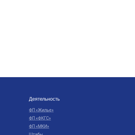
Деятельность
ФП «Жилье»
ФП «ФКГС»
ФП «МКИ»
Штабы