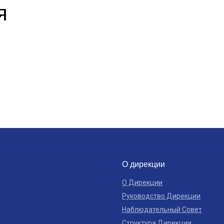
я
О дирекции
О Дирекции
Руководство Дирекции
Наблюдательный Совет
Структура Дирекции