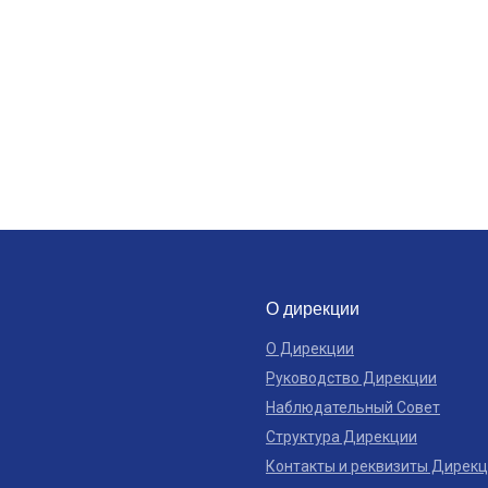
О дирекции
О Дирекции
Руководство Дирекции
Наблюдательный Совет
Структура Дирекции
Контакты и реквизиты Дирек