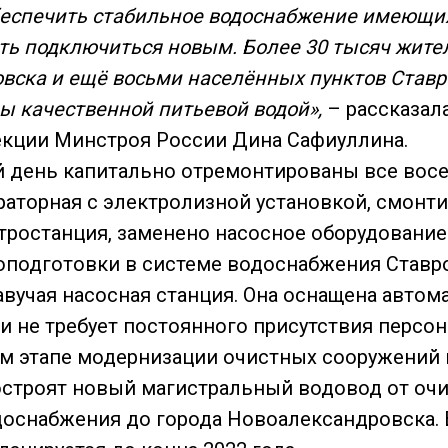
беспечить стабильное водоснабжение имеющих
ть подключиться новым. Более 30 тысяч жите
вска и ещё восьми населённых пунктов Ставр
ы качественной питьевой водой»,
– рассказал
кции Минстроя России Дина Сафиуллина.
й день капитально отремонтированы все вос
раторная с электролизной установкой, смонт
тростанция, заменено насосное оборудование
оподготовки в системе водоснабжения Став
авучая насосная станция. Она оснащена авто
и не требует постоянного присутствия персон
м этапе модернизации очистных сооружений
строят новый магистральный водовод от оч
оснабжения до города Новоалександровска. 