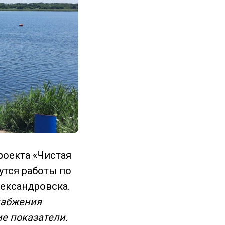
роекта «Чистая
утся работы по
ександровска.
набжения
ие показатели.