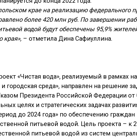
анируется до конца 2022 года.
опольском крае на реализацию федерального п
равлено более 420 млн руб. По завершении рабо
итьевой водой будут обеспечены 95,9% жителе
 края»,
– отметила Дина Сафиуллина.
оект «Чистая вода», реализуемый в рамках н
и городская среда», направлен на решение за
казом Президента Российской Федерации от 
льных целях и стратегических задачах развит
ериод до 2024 года» по обеспечению граждан
ственной питьевой водой. Цель проекта – к 2
ественной питьевой водой из систем центра