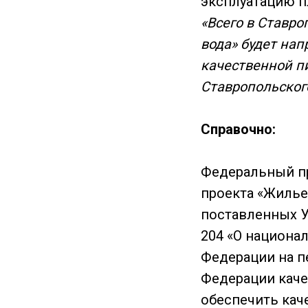
эксплуатацию пл
«Всего в Ставр
вода» будет нап
качественной п
Ставропольского
Справочно:
Федеральный пр
проекта «Жилье 
поставленных У
204 «О национа
Федерации на п
Федерации каче
обеспечить кач