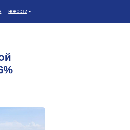
А
НОВОСТИ
ой
96%