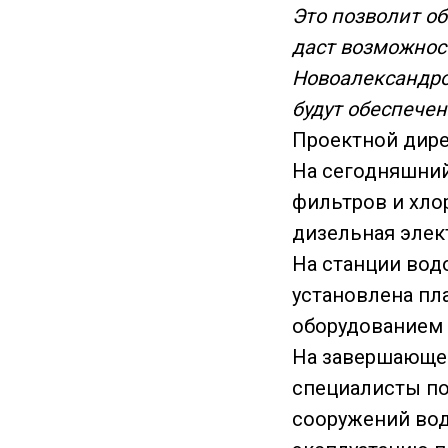
Это позволит о
даст возможнос
Новоалександро
будут обеспечен
Проектной дире
На сегодняшни
фильтров и хло
дизельная элек
На станции вод
установлена пл
оборудованием 
На завершающе
специалисты по
сооружений вод