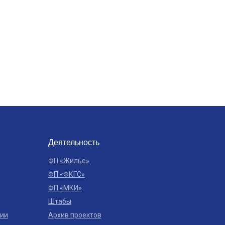
Деятельность
ФП «Жилье»
ФП «ФКГС»
ФП «МКИ»
Штабы
ции
Архив проектов