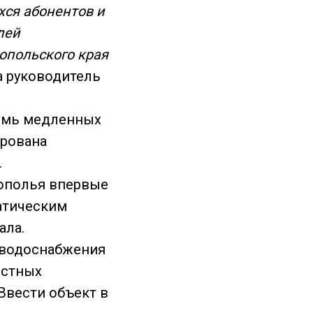
ся абонентов и
лей
опольского края
а руководитель
емь медленных
ирована
.
рополья впервые
матическим
ала.
 водоснабжения
истных
Ввести объект в