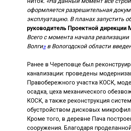
ниток.
«На данный момент все стро
оформляется разрешительная докуме
эксплуатацию. В планах запустить о
руководитель Проектной дирекции 
Всего с момента начала реализации
Волги
»
в Вологодской области введен
Ранее в Череповце был реконструи
канализации: проведены модерниза
Правобережного участка КОСК, мод
осадка, цеха механического обезво
КОСК, а также реконструкция систе
обустройством дисковых микрофиль
Кроме того, в деревне Пача постр
сооружения. Благодаря проделанно