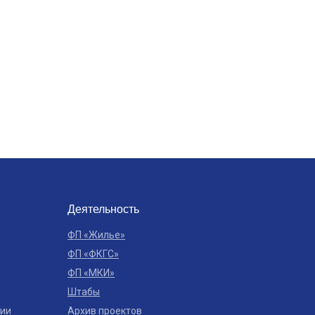
Деятельность
ФП «Жилье»
ФП «ФКГС»
ФП «МКИ»
Штабы
ции
Архив проектов