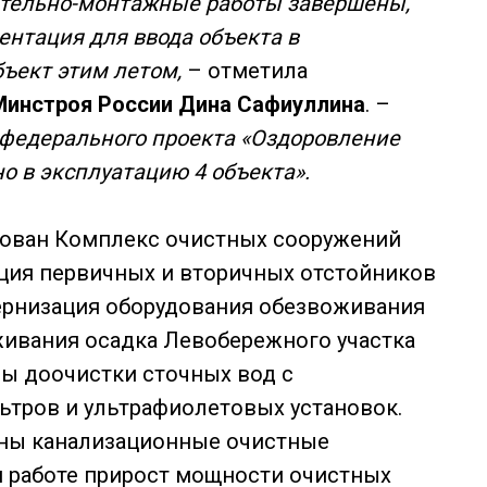
ительно-монтажные работы завершены,
нтация для ввода объекта в
бъект этим летом,
– отметила
Минстроя России Дина Сафиуллина
. –
 федерального проекта «Оздоровление
о в эксплуатацию 4 объекта».
рован Комплекс очистных сооружений
ция первичных и вторичных отстойников
ернизация оборудования обезвоживания
живания осадка Левобережного участка
мы доочистки сточных вод с
тров и ультрафиолетовых установок.
оены канализационные очистные
й работе прирост мощности очистных