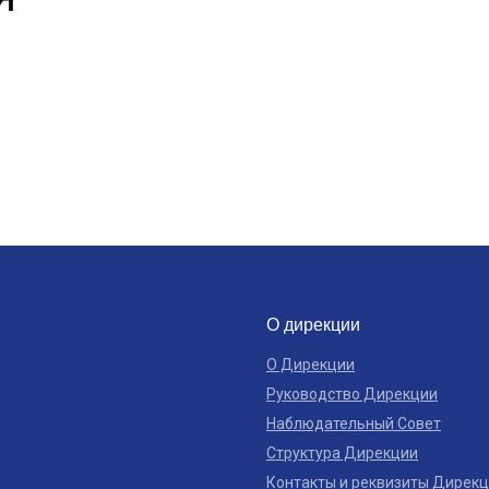
О дирекции
О Дирекции
Руководство Дирекции
Наблюдательный Совет
Структура Дирекции
Контакты и реквизиты Дирек