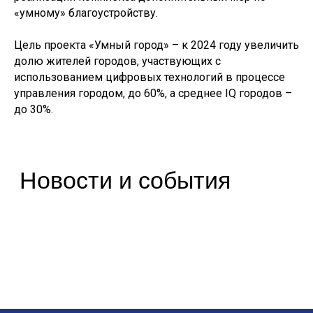
«умному» благоустройству.
post@pdminstroy.ru
Для прессы:
pr@pdminstroy.ru
Цель проекта «Умный город» – к 2024 году увеличить
долю жителей городов, участвующих с
О дирекции
использованием цифровых технологий в процессе
О Дирекции
управления городом, до 60%, а среднее IQ городов –
Руководство Дирекции
до 30%.
Наблюдательный Совет
Структура Дирекции
Контакты и реквизиты Дирекции
Контакты для регионов
Деятельность
ФП «Жилье»
ФП «ФКГС»
ФП «МКИ»
Штабы
Архив проектов