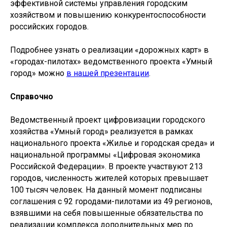
эффективной системы управления городским
хозяйством и повышению конкурентоспособности
российских городов.
Подробнее узнать о реализации «дорожных карт» в
«городах-пилотах» ведомственного проекта «Умный
город» можно
в нашей презентации
.
Справочно
Ведомственный проект цифровизации городского
хозяйства «Умный город» реализуется в рамках
национального проекта «Жилье и городская среда» и
национальной программы «Цифровая экономика
© ФАУ «ПРОЕКТНАЯ ДИРЕКЦИЯ
МИНСТРОЯ РОССИИ», 2022–2025
Российской Федерации». В проекте участвуют 213
городов, численность жителей которых превышает
100 тысяч человек. На данный момент подписаны
соглашения с 92 городами-пилотами из 49 регионов,
взявшими на себя повышенные обязательства по
119435, Москва, ул. Большая Пироговская, 23
реализации комплекса дополнительных мер по
+7 (495) 419-94-00