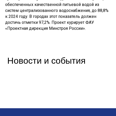
Руководство Дирекции
обеспеченных качественной питьевой водой из
Наблюдательный Совет
систем централизованного водоснабжения, до 88,8%
Структура Дирекции
к 2024 году. В городах этот показатель должен
Контакты и реквизиты Дирекции
достичь отметки 97,2%. Проект курирует ФАУ
Контакты для регионов
«Проектная дирекция Минстроя России».
Деятельность
ФП «Жилье»
ФП «ФКГС»
ФП «МКИ»
Штабы
Архив проектов
Аналитика
Аналитические отчеты