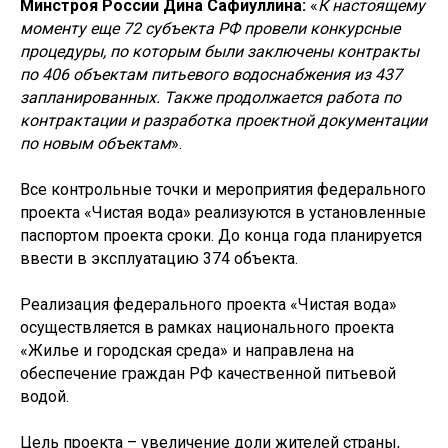
Минстроя России Дина Сафиуллина:
«
К настоящему
моменту еще 72 субъекта РФ провели конкурсные
процедуры, по которым были заключены контракты
по 406 объектам питьевого водоснабжения из 437
запланированных. Также продолжается работа по
контрактации и разработка проектной документации
по новым объектам
».
© ФАУ «ПРОЕКТНАЯ ДИРЕКЦИЯ
МИНСТРОЯ РОССИИ», 2022–2025
Все контрольные точки и мероприятия федерального
проекта «Чистая вода» реализуются в установленные
паспортом проекта сроки. До конца года планируется
ввести в эксплуатацию 374 объекта.
119435, Москва, ул. Большая Пироговская, 23
+7 (495) 419-94-00
Реализация федерального проекта «Чистая вода»
post@pdminstroy.ru
осуществляется в рамках национального проекта
Для прессы:
pr@pdminstroy.ru
«Жилье и городская среда» и направлена на
обеспечение граждан РФ качественной питьевой
водой.
О дирекции
О Дирекции
Цель проекта – увеличение доли жителей страны,