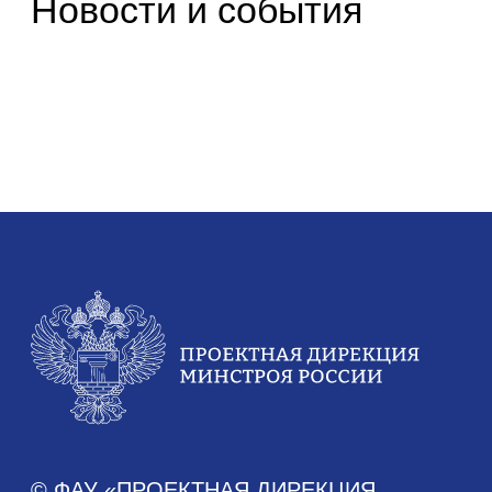
О дирекции
О Дирекции
Руководство Дирекции
Наблюдательный Совет
Структура Дирекции
Контакты и реквизиты Дирекции
Контакты для регионов
Деятельность
ФП «Жилье»
ФП «ФКГС»
ФП «МКИ»
Штабы
Архив проектов
Аналитика