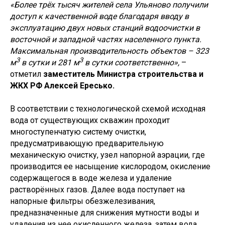
«Более трёх тысяч жителей села Ульяново получили
доступ к качественной воде благодаря вводу в
эксплуатацию двух новых станций водоочистки в
восточной и западной частях населенного пункта.
Максимальная производительность объектов – 323
3
3
м
в сутки и 281 м
в сутки соответственно»,
–
отметил
заместитель Министра строительства и
ЖКХ РФ Алексей Ересько.
В соответствии с технологической схемой исходная
вода от существующих скважин проходит
многоступенчатую систему очистки,
предусматривающую предварительную
механическую очистку, узел напорной аэрации, где
производится ее насыщение кислородом, окисление
содержащегося в воде железа и удаление
растворённых газов. Далее вода поступает на
напорные фильтры обезжелезивания,
предназначенные для снижения мутности воды и
удаления из нее окисленного железа, затем вода