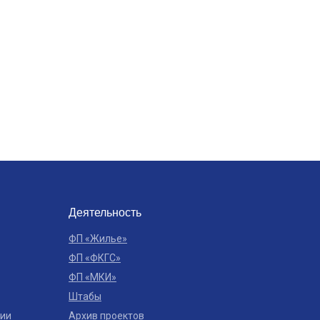
Деятельность
ФП «Жилье»
ФП «ФКГС»
ФП «МКИ»
Штабы
ции
Архив проектов