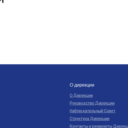
О дирекции
О Дирекции
Руководство Дирекции
Наблюдательный Совет
Структура Дирекции
Контакты и реквизиты Дирек