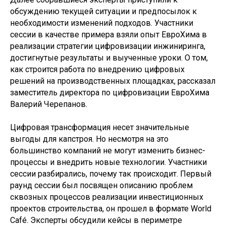
Новости и события
обсуждению текущей ситуации и предпосылок к
необходимости изменений подходов. Участники
сессии в качестве примера взяли опыт ЕвроХима в
реализации стратегии цифровизации инжиниринга,
достигнутые результаты и выученные уроки. О том,
как строится работа по внедрению цифровых
решений на производственных площадках, рассказал
заместитель директора по цифровизации ЕвроХима
Валерий Черепанов.
Цифровая трансформация несет значительные
выгоды для капстроя. Но несмотря на это
большинство компаний не могут изменить бизнес-
© ФАУ «ПРОЕКТНАЯ ДИРЕКЦИЯ
процессы и внедрить новые технологии. Участники
МИНСТРОЯ РОССИИ», 2022–2025
сессии разбирались, почему так происходит. Первый
раунд сессии был посвящен описанию проблем
сквозных процессов реализации инвестиционных
проектов строительства, он прошел в формате World
Café. Эксперты обсудили кейсы в периметре
119435, Москва, ул. Большая Пироговская, 23