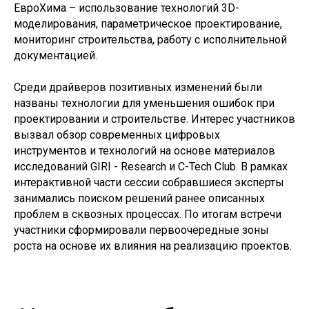
ЕвроХима – использование технологий 3D-
+7 (495) 419-94-00
моделирования, параметрическое проектирование,
post@pdminstroy.ru
Для прессы:
pr@pdminstroy.ru
мониторинг строительства, работу с исполнительной
документацией.
О дирекции
Среди драйверов позитивных изменений были
О Дирекции
названы технологии для уменьшения ошибок при
Руководство Дирекции
проектировании и строительстве. Интерес участников
Наблюдательный Совет
вызвал обзор современных цифровых
Структура Дирекции
инструментов и технологий на основе материалов
Контакты и реквизиты Дирекции
исследований GIRI - Research и C-Tech Club. В рамках
Контакты для регионов
интерактивной части сессии собравшиеся эксперты
занимались поиском решений ранее описанных
Деятельность
проблем в сквозных процессах. По итогам встречи
участники сформировали первоочередные зоны
ФП «Жилье»
роста на основе их влияния на реализацию проектов.
ФП «ФКГС»
ФП «МКИ»
Штабы
Архив проектов