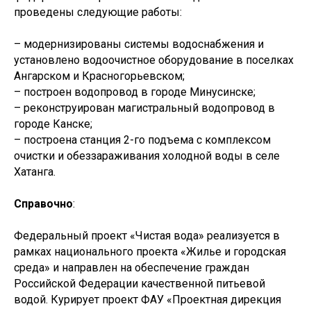
проведены следующие работы:
– модернизированы системы водоснабжения и
установлено водоочистное оборудование в поселках
Ангарском и Красногорьевском;
– построен водопровод в городе Минусинске;
– реконструирован магистральный водопровод в
городе Канске;
– построена станция 2-го подъема с комплексом
очистки и обеззараживания холодной воды в селе
Хатанга.
Справочно
:
© ФАУ «ПРОЕКТНАЯ ДИРЕКЦИЯ
МИНСТРОЯ РОССИИ», 2022–2025
Федеральный проект «Чистая вода» реализуется в
рамках национального проекта «Жилье и городская
среда» и направлен на обеспечение граждан
Российской Федерации качественной питьевой
119435, Москва, ул. Большая Пироговская, 23
водой. Курирует проект ФАУ «Проектная дирекция
+7 (495) 419-94-00