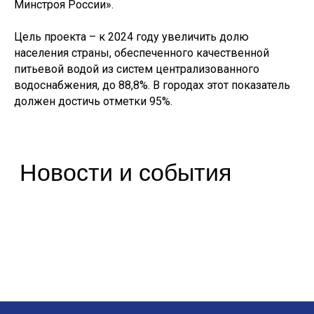
Минстроя России».
post@pdminstroy.ru
Для прессы:
pr@pdminstroy.ru
Цель проекта – к 2024 году увеличить долю
населения страны, обеспеченного качественной
О дирекции
питьевой водой из систем централизованного
водоснабжения, до 88,8%. В городах этот показатель
О Дирекции
должен достичь отметки 95%.
Руководство Дирекции
Наблюдательный Совет
Структура Дирекции
Контакты и реквизиты Дирекции
Контакты для регионов
Деятельность
ФП «Жилье»
ФП «ФКГС»
ФП «МКИ»
Штабы
Архив проектов