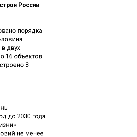
строя России
ровано порядка
оловина
 в двух
во 16 объектов
остроено 8
ены
д до 2030 года.
изни»
овий не менее