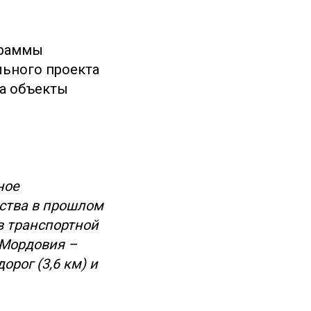
граммы
льного проекта
на объекты
ное
ства в прошлом
ов транспортной
 Мордовия –
орог (3,6 км) и