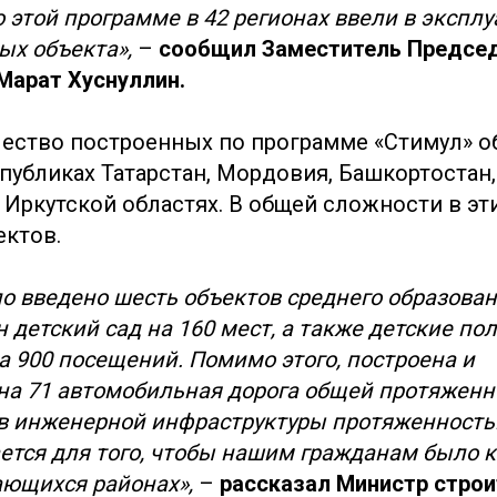
 этой программе в 42 регионах ввели в экспл
ых объекта»,
–
сообщил Заместитель Предсе
Марат Хуснуллин.
ество построенных по программе «Стимул» о
спубликах Татарстан, Мордовия, Башкортостан
 Иркутской областях. В общей сложности в эт
ектов.
ло введено шесть объектов среднего образова
н детский сад на 160 мест, а также детские по
а 900 посещений. Помимо этого, построена и
на 71 автомобильная дорога общей протяженн
ов инженерной инфраструктуры протяженность
лается для того, чтобы нашим гражданам было
ающихся районах»,
–
рассказал Министр стро