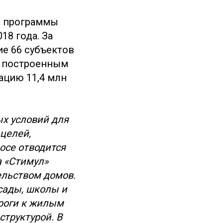
и программы
18 года. За
е 66 субъектов
я построенным
ацию 11,4 млн
х условий для
целей,
осе отводится
а «Стимул»
ельством домов.
сады, школы и
ороги к жилым
труктурой. В