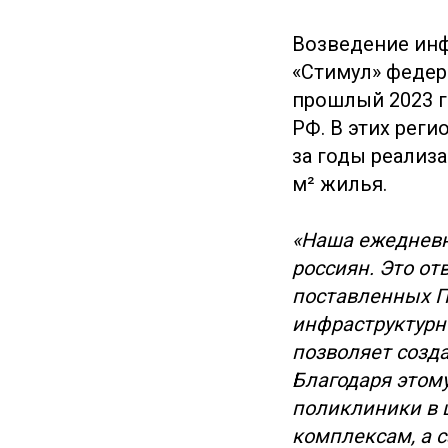
Возведение инф
«Стимул» федер
прошлый 2023 г
РФ. В этих рег
за годы реализ
м² жилья.
«Наша ежедневн
россиян. Это о
поставленных П
инфраструктурн
позволяет созд
Благодаря этом
поликлиники в 
комплексам, а 