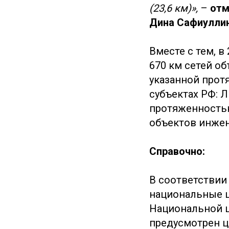
(23,6 км)»,
–
отм
Дина Сафиуллин
Вместе с тем, 
670 км сетей о
указанной прот
субъектах РФ: 
протяженностью
объектов инжен
Справочно:
В соответствии
национальные ц
Национальной ц
предусмотрен ц