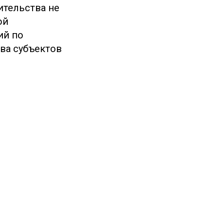
ительства не
ой
ий по
ва субъектов