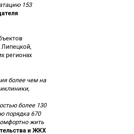
уатацию 153
дателя
бъектов
, Липецкой,
их регионах
ния более чем на
ликлиники,
остью более 130
ю порядка 670
 комфортно жить
ительства и ЖКХ